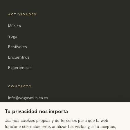
ACTIVIDADES
Música
Yoga
Festivales
Encuentros
Experiencias
CONTACTO
info@yogaymusica.es
Alicante, España
Tu privacidad nos importa
Usamos cookies propias y de terceros para que la web
funcione correctamente, analizar las visitas y, si lo aceptas,