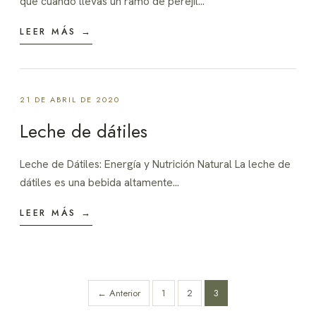
que cuando llevas un ramo de perejil…
LEER MÁS →
21 DE ABRIL DE 2020
Leche de dátiles
Leche de Dátiles: Energía y Nutrición Natural La leche de
dátiles es una bebida altamente…
LEER MÁS →
Paginación
← Anterior
1
2
3