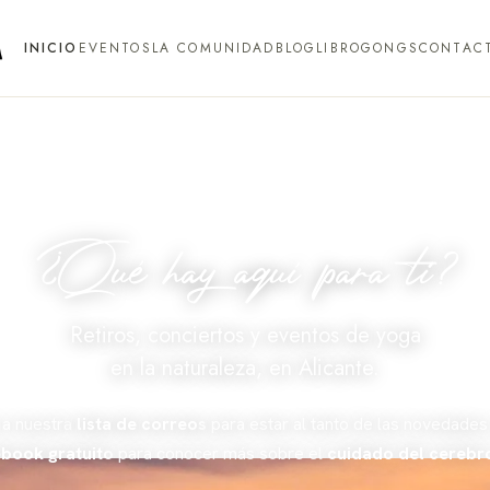
INICIO
EVENTOS
LA COMUNIDAD
BLOG
LIBRO
GONGS
CONTAC
¿Qué hay aquí para ti?
Retiros, conciertos y eventos de yoga
en la naturaleza, en Alicante.
 a nuestra
lista de correos
para estar al tanto de las novedades
book gratuito
para conocer más sobre el
cuidado del cerebr