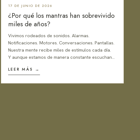
17 DE JUNIO DE 2026
¿Por qué los mantras han sobrevivido
miles de años?
Vivimos rodeados de sonidos. Alarmas.
Notificaciones. Motores. Conversaciones. Pantallas.
Nuestra mente recibe miles de estímulos cada día.
Y aunque estamos de manera constante escuchand
o cosas, pocas veces experimentamos el verdadero
LEER MÁS →
poder del sonido.
Porque el sonido no es solo algo que oímos.
También es algo que nos transforma.
Los antiguos sabios de India comprendieron esto ha
ce miles de años. Descubrieron que determinadas
vibraciones podían influir en el estado…