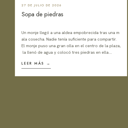
27 DE JULIO DE 2026
Sopa de piedras
Un monje llegó a una aldea empobrecida tras una m
ala cosecha. Nadie tenía suficiente para compartir.
El monje puso una gran olla en el centro de la plaza,
la llenó de agua y colocó tres piedras en ella.
Y dijo a quienes estaban por allí:
LEER MÁS →
— Estoy preparando deliciosa sopa de piedras.
La gente estaba muy extrañada.
¿Una sopa de piedras? Luego dijo:
— Pero creo que quedaría mejor con algunas zan
ahorias.
Un hombre curioso trajo algunas zanahorias.
Luego dijo:
— También vendrían bien algunas patatas.
Entonces, otro aldeano trajo algunas patatas.
Poco a poco, cada familia contribuyó con algún ingr