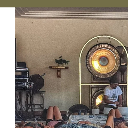
ediente: cebollas, setas, sal, pimienta.
Al final, todos compartieron una sabrosa sopa que
ninguno habría podido
preparar por su propia cuenta.
Antes de partir, el monje dejó las tres piedras junto
al caldero y dijo:
— El secreto no está en las piedras, sino en lo qu
e surge cuando compartimos lo que tenemos. …