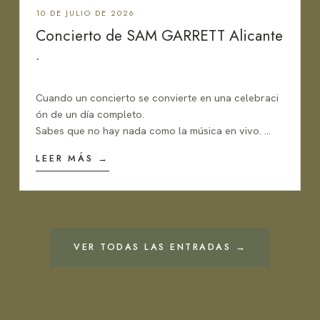
10 DE JULIO DE 2026
Concierto de SAM GARRETT Alicante
.
Cuando un concierto se convierte en una celebraci
ón de un día completo.
Sabes que no hay nada como la música en vivo.
La puedes sentir en todo el cuerpo.
LEER MÁS →
Tiene algo de tribal. Ancestral.
Desde tiempo inmemoriales la música nos ha acomp
añado para celebrar la vida, las victorias y como bá
lsamo para los reveses. LA VIDA EN LOS ASHRAM
DE SAM GARRETT Sam no es un artista al uso.
Cuando tenía 20 años, vivió en un Ashram en Inglate
VER TODAS LAS ENTRADAS →
rra, y esa experiencia le hizo replantearse de …