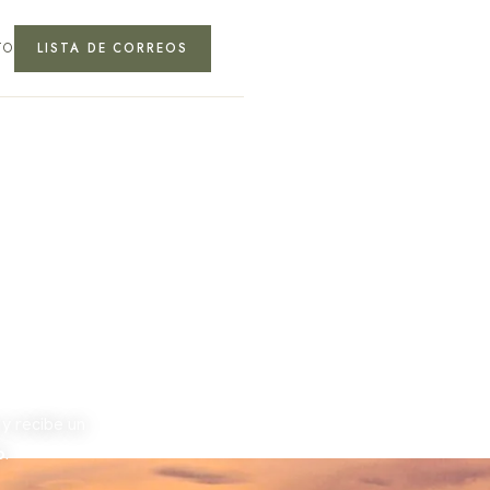
TO
LISTA DE CORREOS
 y recibe un
o
.