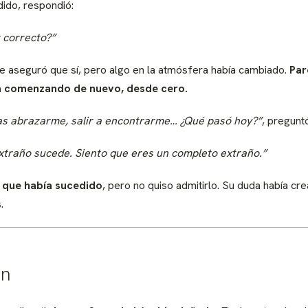
ido, respondió:
r correcto?”
le aseguró que sí, pero algo en la atmósfera había cambiado.
Par
a comenzando de nuevo, desde cero.
s abrazarme, salir a encontrarme… ¿Qué pasó hoy?”
, pregunt
xtraño sucede. Siento que eres un completo extraño.”
 que había sucedido
, pero no quiso admitirlo. Su duda había cr
.
ón