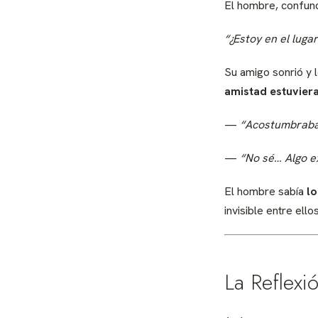
El hombre, confund
“¿Estoy en el luga
Su amigo sonrió y 
amistad estuvier
—
“Acostumbraba
—
“No sé… Algo e
El hombre sabía
lo
invisible entre ellos
La Reflexi