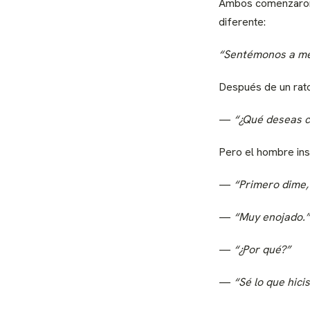
Ambos comenzaron 
diferente:
“Sentémonos a me
Después de un rato
—
“¿Qué deseas 
Pero el hombre insi
—
“Primero dime,
—
“Muy enojado.”
—
“¿Por qué?”
—
“Sé lo que hici