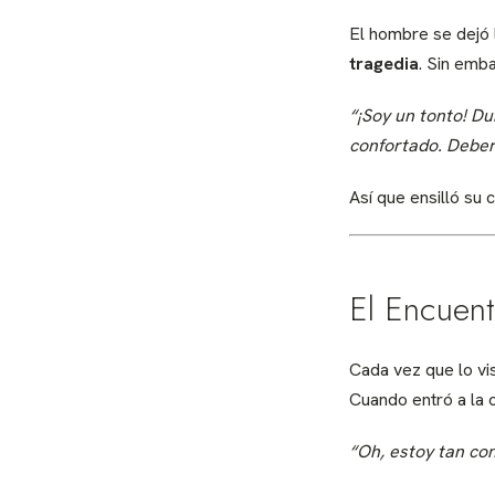
El hombre se dejó 
tragedia
. Sin emb
“¡Soy un tonto! D
confortado. Deberí
Así que ensilló su 
El Encuent
Cada vez que lo vis
Cuando entró a la 
“Oh, estoy tan con