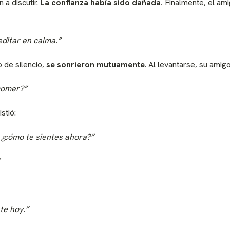
a discutir.
La confianza había sido dañada.
Finalmente, el am
ditar en calma.”
 de silencio,
se sonrieron mutuamente
. Al levantarse, su amig
comer?”
stió:
 ¿cómo te sientes ahora?”
ste hoy.”