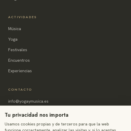
ACTIVIDADES
Música
Yoga
Festivales
Encuentros
Experiencias
CONTACTO
info@yogaymusica.es
Alicante, España
Tu privacidad nos importa
Usamos cookies propias y de terceros para que la web
funcione correctamente, analizar las visitas y, si lo aceptas,